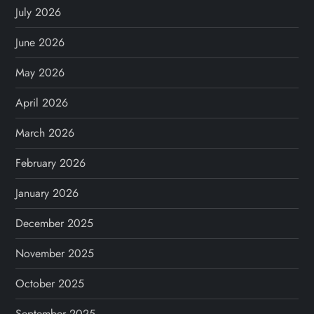
July 2026
June 2026
May 2026
April 2026
March 2026
February 2026
January 2026
December 2025
November 2025
October 2025
September 2025