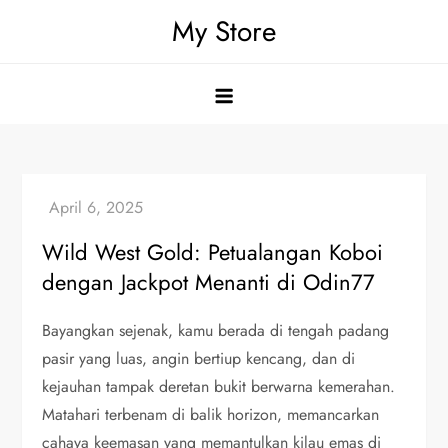
Skip
My Store
to
content
Wild West Gold: Petualangan Koboi
dengan Jackpot Menanti di Odin77
Bayangkan sejenak, kamu berada di tengah padang
pasir yang luas, angin bertiup kencang, dan di
kejauhan tampak deretan bukit berwarna kemerahan.
Matahari terbenam di balik horizon, memancarkan
cahaya keemasan yang memantulkan kilau emas di