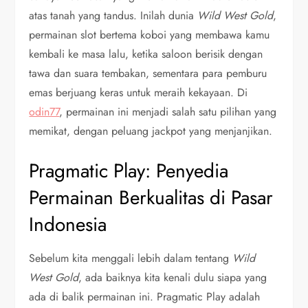
atas tanah yang tandus. Inilah dunia
Wild West Gold
,
permainan slot bertema koboi yang membawa kamu
kembali ke masa lalu, ketika saloon berisik dengan
tawa dan suara tembakan, sementara para pemburu
emas berjuang keras untuk meraih kekayaan. Di
odin77
, permainan ini menjadi salah satu pilihan yang
memikat, dengan peluang jackpot yang menjanjikan.
Pragmatic Play: Penyedia
Permainan Berkualitas di Pasar
Indonesia
Sebelum kita menggali lebih dalam tentang
Wild
West Gold
, ada baiknya kita kenali dulu siapa yang
ada di balik permainan ini. Pragmatic Play adalah