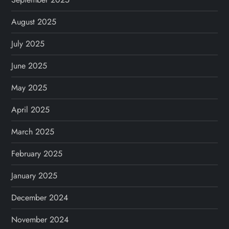
August 2025
July 2025
June 2025
May 2025
April 2025
March 2025
February 2025
January 2025
December 2024
November 2024