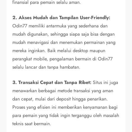
finansial para pemain selalu aman.
2. Akses Mudah dan Tampilan User-Friendly:
Odin77 memiliki antarmuka yang sederhana dan
mudah digunakan, sehingga siapa saja bisa dengan
mudah menavigasi dan menemukan permainan yang
mereka inginkan. Baik melalui desktop maupun
perangkat mobile, pengalaman bermain di Odin77
selalu lancar dan tanpa hambatan.
3. Transaksi Cepat dan Tanpa Ribet:
Situs ini juga
menawarkan berbagai metode transaksi yang aman
dan cepat, mulai dari deposit hingga penarikan.
Proses yang efisien ini memberikan kenyamanan bagi
para pemain yang tidak ingin terganggu oleh masalah
teknis saat bermain.