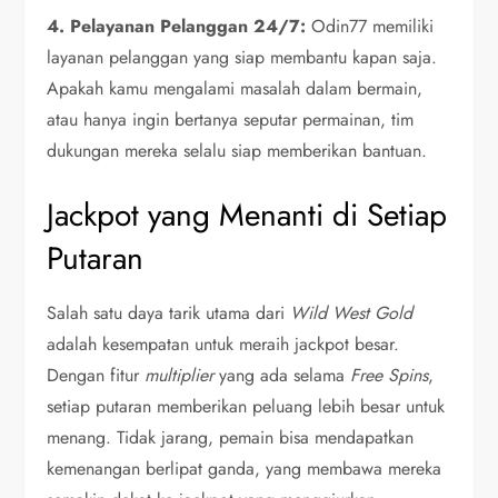
4. Pelayanan Pelanggan 24/7:
Odin77 memiliki
layanan pelanggan yang siap membantu kapan saja.
Apakah kamu mengalami masalah dalam bermain,
atau hanya ingin bertanya seputar permainan, tim
dukungan mereka selalu siap memberikan bantuan.
Jackpot yang Menanti di Setiap
Putaran
Salah satu daya tarik utama dari
Wild West Gold
adalah kesempatan untuk meraih jackpot besar.
Dengan fitur
multiplier
yang ada selama
Free Spins
,
setiap putaran memberikan peluang lebih besar untuk
menang. Tidak jarang, pemain bisa mendapatkan
kemenangan berlipat ganda, yang membawa mereka