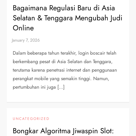
Bagaimana Regulasi Baru di Asia
Selatan & Tenggara Mengubah Judi
Online
Dalam beberapa tahun terakhir, login boscair telah
berkembang pesat di Asia Selatan dan Tenggara,
terutama karena penetrasi internet dan penggunaan
perangkat mobile yang semakin tinggi. Namun,
pertumbuhan ini juga […]
UNCATEGORIZED
Bongkar Algoritma Jiwaspin Slot: