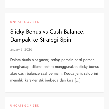
UNCATEGORIZED
Sticky Bonus vs Cash Balance:
Dampak ke Strategi Spin
Dalam dunia slot gacor, setiap pemain pasti pernah
menghadapi dilema antara menggunakan sticky bonus
atau cash balance saat bermain. Kedua jenis saldo ini
memiliki karakteristik berbeda dan bisa […]
UNCATEGORIZED