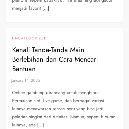
platform seperti badak178, live streaming slot gacor
menjadi favorit […]
UNCATEGORIZED
Kenali Tanda-Tanda Main
Berlebihan dan Cara Mencari
Bantuan
Online gambling dirancang untuk menghibur.
Permainan slot, live game, dan berbagai variasi
lainnya menawarkan sensasi seru yang bisa jadi
pelarian singkat dari rutinitas. Namun, seperti hiburan
lainnya, ada […]