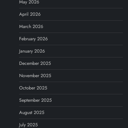
May 2026
a
April 2026
t
March 2026
i
February 2026
o
January 2026
n
December 2025
November 2025
October 2025
September 2025
August 2025
July 2025