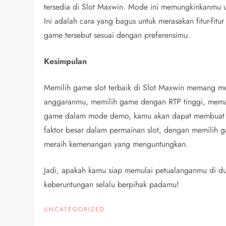
tersedia di Slot Maxwin. Mode ini memungkinkanmu u
Ini adalah cara yang bagus untuk merasakan fitur-fi
game tersebut sesuai dengan preferensimu.
Kesimpulan
Memilih game slot terbaik di Slot Maxwin memang m
anggaranmu, memilih game dengan RTP tinggi, memanf
game dalam mode demo, kamu akan dapat membuat pil
faktor besar dalam permainan slot, dengan memilih 
meraih kemenangan yang menguntungkan.
Jadi, apakah kamu siap memulai petualanganmu di d
keberuntungan selalu berpihak padamu!
UNCATEGORIZED