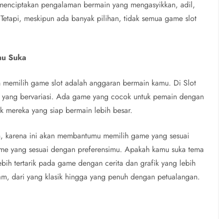
 menciptakan pengalaman bermain yang mengasyikkan, adil,
etapi, meskipun ada banyak pilihan, tidak semua game slot
mu Suka
 memilih game slot adalah anggaran bermain kamu. Di Slot
n yang bervariasi. Ada game yang cocok untuk pemain dengan
k mereka yang siap bermain lebih besar.
, karena ini akan membantumu memilih game yang sesuai
game yang sesuai dengan preferensimu. Apakah kamu suka tema
ebih tertarik pada game dengan cerita dan grafik yang lebih
m, dari yang klasik hingga yang penuh dengan petualangan.