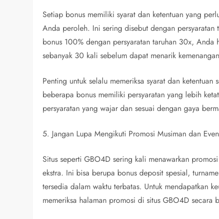
Setiap bonus memiliki syarat dan ketentuan yang pe
Anda peroleh. Ini sering disebut dengan persyaratan
bonus 100% dengan persyaratan taruhan 30x, Anda 
sebanyak 30 kali sebelum dapat menarik kemenangan
Penting untuk selalu memeriksa syarat dan ketentuan
beberapa bonus memiliki persyaratan yang lebih keta
persyaratan yang wajar dan sesuai dengan gaya ber
5. Jangan Lupa Mengikuti Promosi Musiman dan Even
Situs seperti GBO4D sering kali menawarkan promos
ekstra. Ini bisa berupa bonus deposit spesial, turnam
tersedia dalam waktu terbatas. Untuk mendapatkan ke
memeriksa halaman promosi di situs GBO4D secara b