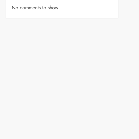
No comments to show.