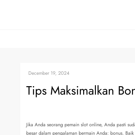
Skip
to
content
Tips Maksimalkan Bo
Jika Anda seorang pemain slot online, Anda pasti su
besar dalam pengalaman bermain Anda: bonus. Baik it