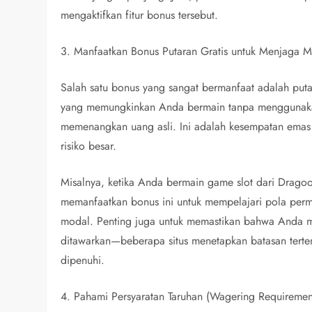
mengaktifkan fitur bonus tersebut.
3. Manfaatkan Bonus Putaran Gratis untuk Menjaga 
Salah satu bonus yang sangat bermanfaat adalah puta
yang memungkinkan Anda bermain tanpa menggunakan 
memenangkan uang asli. Ini adalah kesempatan emas
risiko besar.
Misalnya, ketika Anda bermain game slot dari Drago
memanfaatkan bonus ini untuk mempelajari pola perm
modal. Penting juga untuk memastikan bahwa Anda m
ditawarkan—beberapa situs menetapkan batasan tertent
dipenuhi.
4. Pahami Persyaratan Taruhan (Wagering Requiremen