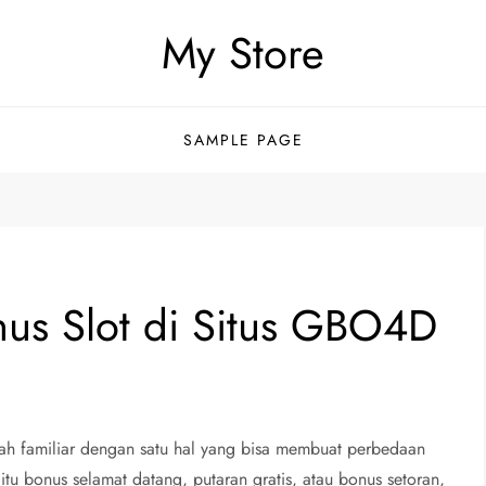
My Store
SAMPLE PAGE
nus Slot di Situs GBO4D
dah familiar dengan satu hal yang bisa membuat perbedaan
u bonus selamat datang, putaran gratis, atau bonus setoran,