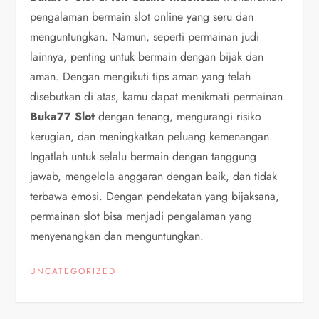
pengalaman bermain slot online yang seru dan
menguntungkan. Namun, seperti permainan judi
lainnya, penting untuk bermain dengan bijak dan
aman. Dengan mengikuti tips aman yang telah
disebutkan di atas, kamu dapat menikmati permainan
Buka77 Slot
dengan tenang, mengurangi risiko
kerugian, dan meningkatkan peluang kemenangan.
Ingatlah untuk selalu bermain dengan tanggung
jawab, mengelola anggaran dengan baik, dan tidak
terbawa emosi. Dengan pendekatan yang bijaksana,
permainan slot bisa menjadi pengalaman yang
menyenangkan dan menguntungkan.
UNCATEGORIZED