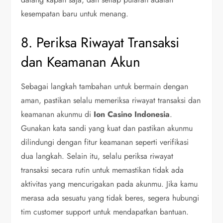
kesempatan baru untuk menang.
8. Periksa Riwayat Transaksi
dan Keamanan Akun
Sebagai langkah tambahan untuk bermain dengan
aman, pastikan selalu memeriksa riwayat transaksi dan
keamanan akunmu di
Ion Casino Indonesia
.
Gunakan kata sandi yang kuat dan pastikan akunmu
dilindungi dengan fitur keamanan seperti verifikasi
dua langkah. Selain itu, selalu periksa riwayat
transaksi secara rutin untuk memastikan tidak ada
aktivitas yang mencurigakan pada akunmu. Jika kamu
merasa ada sesuatu yang tidak beres, segera hubungi
tim customer support untuk mendapatkan bantuan.