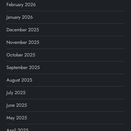
February 2026
January 2026
December 2025
November 2025
October 2025
September 2025
August 2025
July 2025
June 2025
May 2025
April 2025