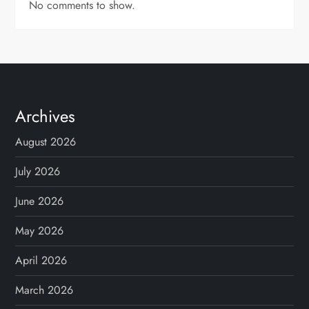
No comments to show.
Archives
August 2026
July 2026
June 2026
May 2026
April 2026
March 2026