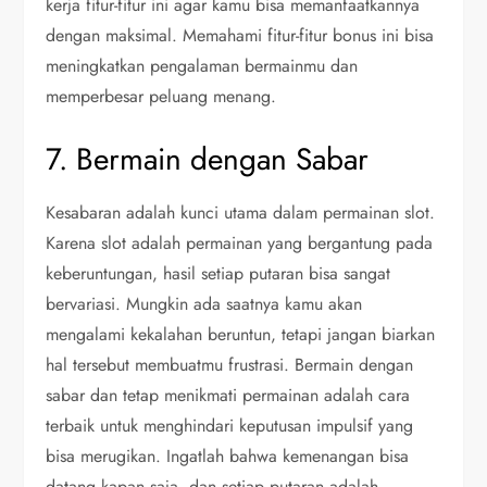
kerja fitur-fitur ini agar kamu bisa memanfaatkannya
dengan maksimal. Memahami fitur-fitur bonus ini bisa
meningkatkan pengalaman bermainmu dan
memperbesar peluang menang.
7. Bermain dengan Sabar
Kesabaran adalah kunci utama dalam permainan slot.
Karena slot adalah permainan yang bergantung pada
keberuntungan, hasil setiap putaran bisa sangat
bervariasi. Mungkin ada saatnya kamu akan
mengalami kekalahan beruntun, tetapi jangan biarkan
hal tersebut membuatmu frustrasi. Bermain dengan
sabar dan tetap menikmati permainan adalah cara
terbaik untuk menghindari keputusan impulsif yang
bisa merugikan. Ingatlah bahwa kemenangan bisa
datang kapan saja, dan setiap putaran adalah