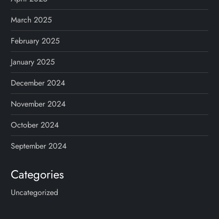
March 2025
February 2025
January 2025
December 2024
November 2024
October 2024
September 2024
Categories
Uncategorized