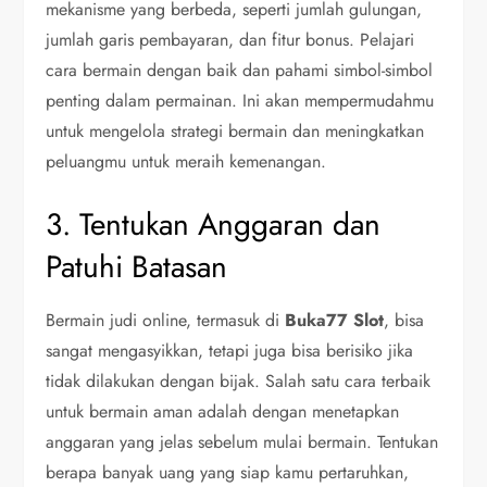
mekanisme yang berbeda, seperti jumlah gulungan,
jumlah garis pembayaran, dan fitur bonus. Pelajari
cara bermain dengan baik dan pahami simbol-simbol
penting dalam permainan. Ini akan mempermudahmu
untuk mengelola strategi bermain dan meningkatkan
peluangmu untuk meraih kemenangan.
3. Tentukan Anggaran dan
Patuhi Batasan
Bermain judi online, termasuk di
Buka77 Slot
, bisa
sangat mengasyikkan, tetapi juga bisa berisiko jika
tidak dilakukan dengan bijak. Salah satu cara terbaik
untuk bermain aman adalah dengan menetapkan
anggaran yang jelas sebelum mulai bermain. Tentukan
berapa banyak uang yang siap kamu pertaruhkan,