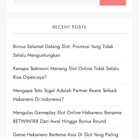
a
v
i
RECENT POSTS
g
Bonus Selamat Datang Slot: Promosi Yang Tidak
Selalu Menguntungkan
a
Kenapa Testimoni Menang Slot Online Tidak Selalu
t
Bisa Dipercaya?
i
Mengapa Toto Togel Adalah Partner Resmi Terbaik
Habanero Di Indonesia?
o
Mengulas Gameplay Slot Online Habanero Bersama
n
BETWIN188 Dari Awal Hingga Bonus Round
Game Habanero Bertema Asia Di Slot Yang Paling