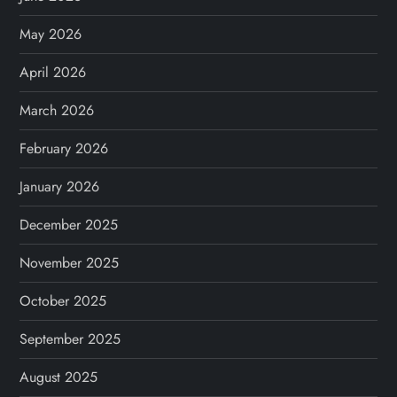
May 2026
April 2026
March 2026
February 2026
January 2026
December 2025
November 2025
October 2025
September 2025
August 2025