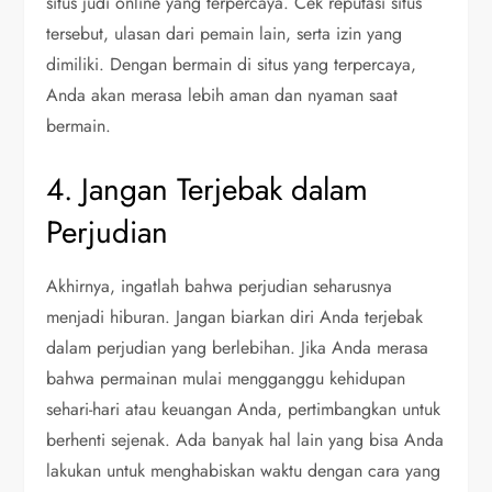
situs judi online yang terpercaya. Cek reputasi situs
tersebut, ulasan dari pemain lain, serta izin yang
dimiliki. Dengan bermain di situs yang terpercaya,
Anda akan merasa lebih aman dan nyaman saat
bermain.
4. Jangan Terjebak dalam
Perjudian
Akhirnya, ingatlah bahwa perjudian seharusnya
menjadi hiburan. Jangan biarkan diri Anda terjebak
dalam perjudian yang berlebihan. Jika Anda merasa
bahwa permainan mulai mengganggu kehidupan
sehari-hari atau keuangan Anda, pertimbangkan untuk
berhenti sejenak. Ada banyak hal lain yang bisa Anda
lakukan untuk menghabiskan waktu dengan cara yang