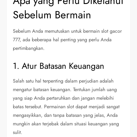
Apa yang Perlu Diketahui
Sebelum Bermain
Sebelum Anda memutuskan untuk bermain slot gacor
777, ada beberapa hal penting yang perlu Anda
pertimbangkan.
1. Atur Batasan Keuangan
Salah satu hal terpenting dalam perjudian adalah
mengatur batasan keuangan. Tentukan jumlah uang
yang siap Anda pertaruhkan dan jangan melebihi
batas tersebut. Permainan slot dapat menjadi sangat
mengasyikkan, dan tanpa batasan yang jelas, Anda
mungkin akan terjebak dalam situasi keuangan yang
sulit.