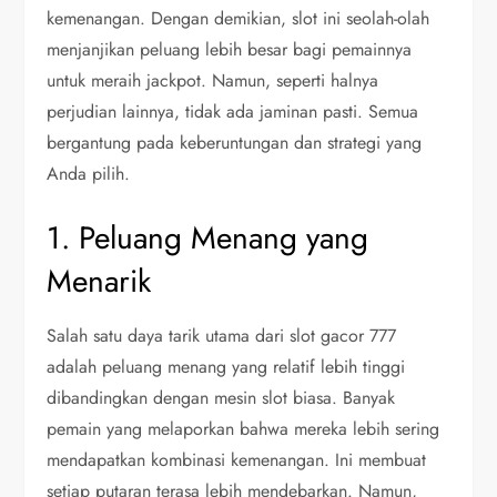
kemenangan. Dengan demikian, slot ini seolah-olah
menjanjikan peluang lebih besar bagi pemainnya
untuk meraih jackpot. Namun, seperti halnya
perjudian lainnya, tidak ada jaminan pasti. Semua
bergantung pada keberuntungan dan strategi yang
Anda pilih.
1. Peluang Menang yang
Menarik
Salah satu daya tarik utama dari slot gacor 777
adalah peluang menang yang relatif lebih tinggi
dibandingkan dengan mesin slot biasa. Banyak
pemain yang melaporkan bahwa mereka lebih sering
mendapatkan kombinasi kemenangan. Ini membuat
setiap putaran terasa lebih mendebarkan. Namun,