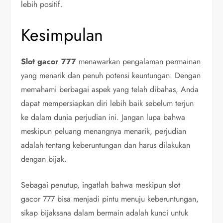
lebih positif.
Kesimpulan
Slot gacor 777
menawarkan pengalaman permainan
yang menarik dan penuh potensi keuntungan. Dengan
memahami berbagai aspek yang telah dibahas, Anda
dapat mempersiapkan diri lebih baik sebelum terjun
ke dalam dunia perjudian ini. Jangan lupa bahwa
meskipun peluang menangnya menarik, perjudian
adalah tentang keberuntungan dan harus dilakukan
dengan bijak.
Sebagai penutup, ingatlah bahwa meskipun slot
gacor 777 bisa menjadi pintu menuju keberuntungan,
sikap bijaksana dalam bermain adalah kunci untuk