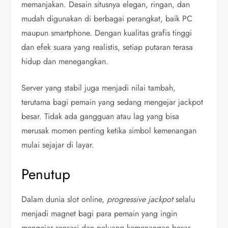
memanjakan. Desain situsnya elegan, ringan, dan
mudah digunakan di berbagai perangkat, baik PC
maupun smartphone. Dengan kualitas grafis tinggi
dan efek suara yang realistis, setiap putaran terasa
hidup dan menegangkan.
Server yang stabil juga menjadi nilai tambah,
terutama bagi pemain yang sedang mengejar jackpot
besar. Tidak ada gangguan atau lag yang bisa
merusak momen penting ketika simbol kemenangan
mulai sejajar di layar.
Penutup
Dalam dunia slot online,
progressive jackpot
selalu
menjadi magnet bagi para pemain yang ingin
mengejar sensasi dan peluang kemenangan besar.