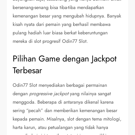
bersenang-senang bisa tiba-tiba mendapatkan
kemenangan besar yang mengubah hidupnya. Banyak
kisah nyata dari pemain yang berhasil membawa
pulang hadiah luar biasa berkat keberuntungan
mereka di slot progresif Odin77 Slot.
Pilihan Game dengan Jackpot
Terbesar
Odin77 Slot menyediakan berbagai permainan
dengan
progressive jackpot
yang nilainya sangat
menggoda. Beberapa di antaranya dikenal karena
sering “pecah” dan memberikan kemenangan besar
kepada pemain. Misalnya, slot dengan tema mitologi,
harta karun, atau petualangan yang tidak hanya