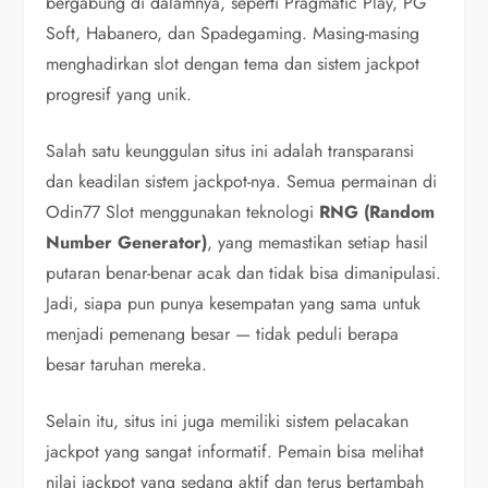
bergabung di dalamnya, seperti Pragmatic Play, PG
Soft, Habanero, dan Spadegaming. Masing-masing
menghadirkan slot dengan tema dan sistem jackpot
progresif yang unik.
Salah satu keunggulan situs ini adalah transparansi
dan keadilan sistem jackpot-nya. Semua permainan di
Odin77 Slot menggunakan teknologi
RNG (Random
Number Generator)
, yang memastikan setiap hasil
putaran benar-benar acak dan tidak bisa dimanipulasi.
Jadi, siapa pun punya kesempatan yang sama untuk
menjadi pemenang besar — tidak peduli berapa
besar taruhan mereka.
Selain itu, situs ini juga memiliki sistem pelacakan
jackpot yang sangat informatif. Pemain bisa melihat
nilai jackpot yang sedang aktif dan terus bertambah