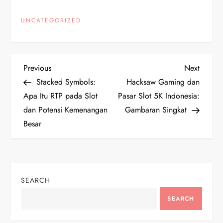
UNCATEGORIZED
P
Previous
Next
Previous
Next
Post
Post
Stacked Symbols:
Hacksaw Gaming dan
o
Apa Itu RTP pada Slot
Pasar Slot 5K Indonesia:
dan Potensi Kemenangan
Gambaran Singkat
s
Besar
t
n
SEARCH
a
SEARCH
v