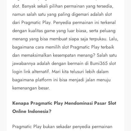
slot. Banyak sekali pilihan permainan yang tersedia,
namun salah satu yang paling digemari adalah slot
dari Pragmatic Play. Penyedia permainan ini terkenal
dengan kualitas game yang luar biasa, serta peluang
menang yang bisa membuat siapa saja terpukau. Lalu,
bagaimana cara memilih slot Pragmatic Play terbaik
dan memaksimalkan kesempatan menang? Salah satu
jawabannya adalah dengan bermain di Bumi365 slot
login link alternatif. Mari kita telusuri lebih dalam
bagaimana platform ini bisa menjadi jalan menuju
kemenangan besar.
Kenapa Pragmatic Play Mendominasi Pasar Slot
Online Indonesia?
Pragmatic Play bukan sekadar penyedia permainan