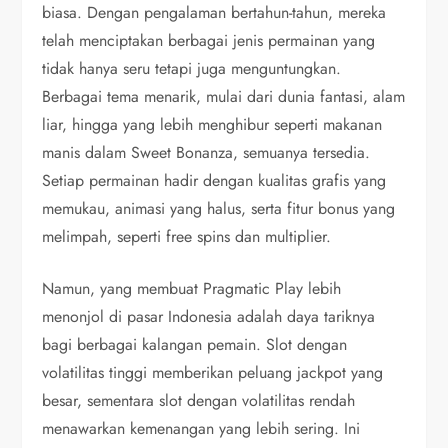
biasa. Dengan pengalaman bertahun-tahun, mereka
telah menciptakan berbagai jenis permainan yang
tidak hanya seru tetapi juga menguntungkan.
Berbagai tema menarik, mulai dari dunia fantasi, alam
liar, hingga yang lebih menghibur seperti makanan
manis dalam Sweet Bonanza, semuanya tersedia.
Setiap permainan hadir dengan kualitas grafis yang
memukau, animasi yang halus, serta fitur bonus yang
melimpah, seperti free spins dan multiplier.
Namun, yang membuat Pragmatic Play lebih
menonjol di pasar Indonesia adalah daya tariknya
bagi berbagai kalangan pemain. Slot dengan
volatilitas tinggi memberikan peluang jackpot yang
besar, sementara slot dengan volatilitas rendah
menawarkan kemenangan yang lebih sering. Ini