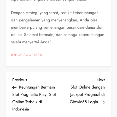
Dengan strategi yang tepat, sedikit keberuntungan,
dan pengalaman yang menyenangkan, Anda bisa
membawa pulang kemenangan besar dari dunia slot
online. Selamat bermain, dan semoga keberuntungan
selalu menyertai Anda!
UNCATEGORIZED
P
Previous
Next
Previous
Next
Post
Post
Keuntungan Bermain
Slot Online dengan
o
Slot Pragmatic Play: Slot
Jackpot Progresif di
Online Terbaik di
Glowin88 Login
s
Indonesia