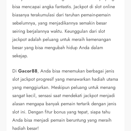
bisa mencapai angka fantastis. Jackpot di slot online
biasanya terakumulasi dari taruhan pemain-pemain
sebelumnya, yang menjadikannya semakin besar
seiring berjalannya waktu. Keunggulan dari slot
jackpot adalah peluang untuk meraih kemenangan
besar yang bisa mengubah hidup Anda dalam
sekejap.
Di
Gacor88
, Anda bisa menemukan berbagai jenis
slot jackpot progresif yang menawarkan hadiah utama
yang menggiurkan. Meskipun peluang untuk menang
sangat kecil, sensasi saat mendekati jackpot menjadi
alasan mengapa banyak pemain tertarik dengan jenis
slot ini. Dengan fitur bonus yang tepat, siapa tahu
Anda bisa menjadi pemain beruntung yang meraih
hadiah besar!