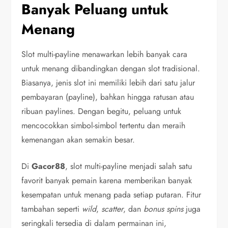
Banyak Peluang untuk
Menang
Slot multi-payline menawarkan lebih banyak cara
untuk menang dibandingkan dengan slot tradisional.
Biasanya, jenis slot ini memiliki lebih dari satu jalur
pembayaran (payline), bahkan hingga ratusan atau
ribuan paylines. Dengan begitu, peluang untuk
mencocokkan simbol-simbol tertentu dan meraih
kemenangan akan semakin besar.
Di
Gacor88
, slot multi-payline menjadi salah satu
favorit banyak pemain karena memberikan banyak
kesempatan untuk menang pada setiap putaran. Fitur
tambahan seperti
wild
,
scatter
, dan
bonus spins
juga
seringkali tersedia di dalam permainan ini,