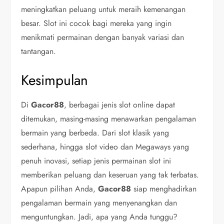
meningkatkan peluang untuk meraih kemenangan
besar. Slot ini cocok bagi mereka yang ingin
menikmati permainan dengan banyak variasi dan
tantangan.
Kesimpulan
Di
Gacor88
, berbagai jenis slot online dapat
ditemukan, masing-masing menawarkan pengalaman
bermain yang berbeda. Dari slot klasik yang
sederhana, hingga slot video dan Megaways yang
penuh inovasi, setiap jenis permainan slot ini
memberikan peluang dan keseruan yang tak terbatas.
Apapun pilihan Anda,
Gacor88
siap menghadirkan
pengalaman bermain yang menyenangkan dan
menguntungkan. Jadi, apa yang Anda tunggu?