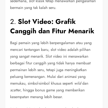
sederhana, slot klasik tetap menawarkan pengalaman
bermain yang tak kalah seru.
2.
Slot Video: Grafik
Canggih dan Fitur Menarik
Bagi pemain yang lebih berpengalaman atau yang
mencari tantangan baru, slot video adalah pilihan
yang sangat menarik. Slot video ini menawarkan
berbagai fitur canggih yang tidak hanya membuat
permainan lebih seru, tetapi juga meningkatkan
peluang kemenangan. Mulai dari animasi yang
memukau, simbol-simbol khusus seperti
wild
dan
scatter
, hingga bonus game yang memberikan
kesempatan menang lebih besar.