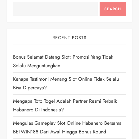
a
SEARCH
v
i
RECENT POSTS
g
Bonus Selamat Datang Slot: Promosi Yang Tidak
a
Selalu Menguntungkan
t
Kenapa Testimoni Menang Slot Online Tidak Selalu
i
Bisa Dipercaya?
Mengapa Toto Togel Adalah Partner Resmi Terbaik
o
Habanero Di Indonesia?
n
Mengulas Gameplay Slot Online Habanero Bersama
BETWIN188 Dari Awal Hingga Bonus Round