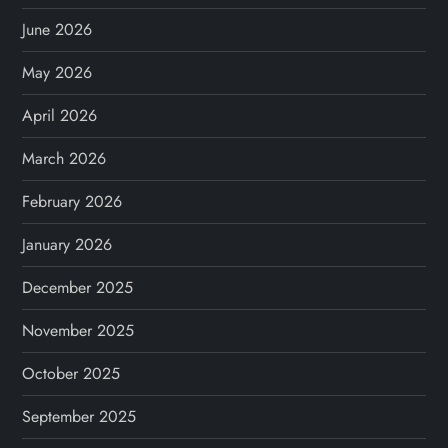
June 2026
May 2026
April 2026
March 2026
February 2026
January 2026
December 2025
November 2025
October 2025
September 2025