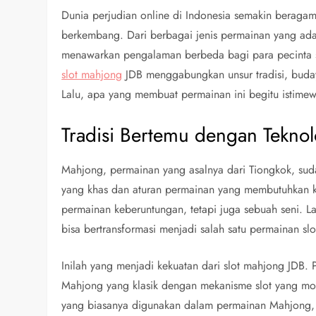
Dunia perjudian online di Indonesia semakin beragam
berkembang. Dari berbagai jenis permainan yang ada
menawarkan pengalaman berbeda bagi para pecinta sl
slot mahjong
JDB menggabungkan unsur tradisi, buda
Lalu, apa yang membuat permainan ini begitu istimewa
Tradisi Bertemu dengan Teknol
Mahjong, permainan yang asalnya dari Tiongkok, sud
yang khas dan aturan permainan yang membutuhkan k
permainan keberuntungan, tetapi juga sebuah seni. L
bisa bertransformasi menjadi salah satu permainan slo
Inilah yang menjadi kekuatan dari slot mahjong JDB
Mahjong yang klasik dengan mekanisme slot yang mode
yang biasanya digunakan dalam permainan Mahjong, d