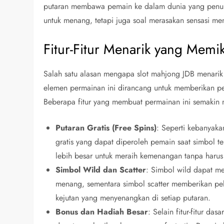
putaran membawa pemain ke dalam dunia yang penuh
untuk menang, tetapi juga soal merasakan sensasi me
Fitur-Fitur Menarik yang Memik
Salah satu alasan mengapa slot mahjong JDB menarik pe
elemen permainan ini dirancang untuk memberikan
Beberapa fitur yang membuat permainan ini semakin m
Putaran Gratis (Free Spins)
: Seperti kebanyaka
gratis yang dapat diperoleh pemain saat simbol t
lebih besar untuk meraih kemenangan tanpa harus
Simbol Wild dan Scatter
: Simbol wild dapat m
menang, sementara simbol scatter memberikan pel
kejutan yang menyenangkan di setiap putaran.
Bonus dan Hadiah Besar
: Selain fitur-fitur d