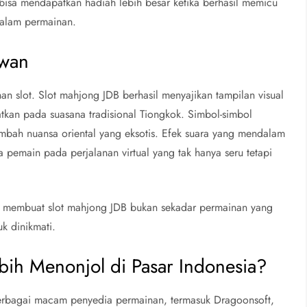
isa mendapatkan hadiah lebih besar ketika berhasil memicu
dalam permainan.
awan
an slot. Slot mahjong JDB berhasil menyajikan tampilan visual
kan pada suasana tradisional Tiongkok. Simbol-simbol
bah nuansa oriental yang eksotis. Efek suara yang mendalam
main pada perjalanan virtual yang tak hanya seru tetapi
ma membuat slot mahjong JDB bukan sekadar permainan yang
uk dinikmati.
ih Menonjol di Pasar Indonesia?
 berbagai macam penyedia permainan, termasuk Dragoonsoft,