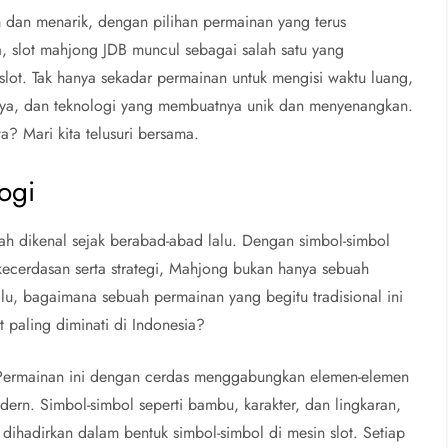
 dan menarik, dengan pilihan permainan yang terus
, slot mahjong JDB muncul sebagai salah satu yang
ot. Tak hanya sekadar permainan untuk mengisi waktu luang,
ya, dan teknologi yang membuatnya unik dan menyenangkan.
? Mari kita telusuri bersama.
ogi
ah dikenal sejak berabad-abad lalu. Dengan simbol-simbol
ecerdasan serta strategi, Mahjong bukan hanya sebuah
alu, bagaimana sebuah permainan yang begitu tradisional ini
t paling diminati di Indonesia?
. Permainan ini dengan cerdas menggabungkan elemen-elemen
rn. Simbol-simbol seperti bambu, karakter, dan lingkaran,
ihadirkan dalam bentuk simbol-simbol di mesin slot. Setiap