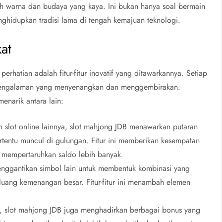
 warna dan budaya yang kaya. Ini bukan hanya soal bermain
nghidupkan tradisi lama di tengah kemajuan teknologi.
at
rhatian adalah fitur-fitur inovatif yang ditawarkannya. Setiap
 pengalaman yang menyenangkan dan menggembirakan.
enarik antara lain:
n slot online lainnya, slot mahjong JDB menawarkan putaran
ertentu muncul di gulungan. Fitur ini memberikan kesempatan
 mempertaruhkan saldo lebih banyak.
enggantikan simbol lain untuk membentuk kombinasi yang
uang kemenangan besar. Fitur-fitur ini menambah elemen
asar, slot mahjong JDB juga menghadirkan berbagai bonus yang