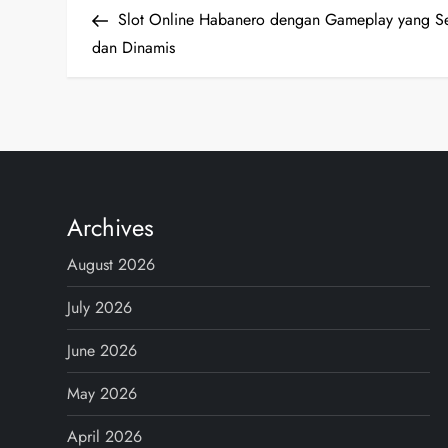
P
Post
Slot Online Habanero dengan Gameplay yang S
o
dan Dinamis
s
t
n
Archives
a
August 2026
v
July 2026
i
June 2026
g
May 2026
a
April 2026