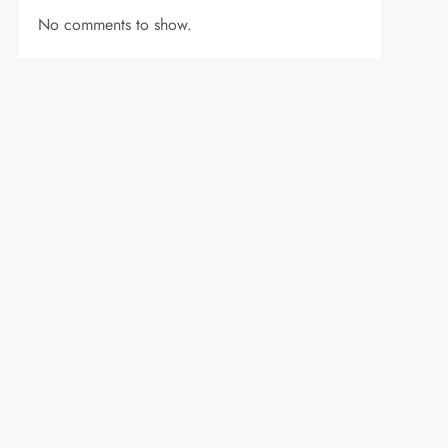
No comments to show.