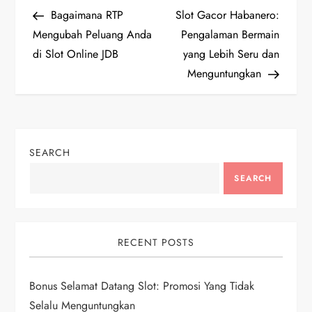
P
Post
Post
Bagaimana RTP
Slot Gacor Habanero:
o
Mengubah Peluang Anda
Pengalaman Bermain
di Slot Online JDB
yang Lebih Seru dan
s
Menguntungkan
t
n
SEARCH
a
SEARCH
v
i
RECENT POSTS
g
Bonus Selamat Datang Slot: Promosi Yang Tidak
a
Selalu Menguntungkan