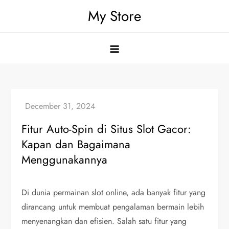
Skip
My Store
to
content
Fitur Auto-Spin di Situs Slot Gacor:
Kapan dan Bagaimana
Menggunakannya
Di dunia permainan slot online, ada banyak fitur yang
dirancang untuk membuat pengalaman bermain lebih
menyenangkan dan efisien. Salah satu fitur yang