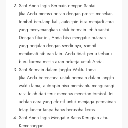
Saat Anda Ingin Bermain dengan Santai
Jika Anda merasa bosan dengan proses menekan
tombol berulang kali, auto-spin bisa menjadi cara
yang menyenangkan untuk bermain lebih santai.
Dengan fitur ini, Anda bisa mengatur putaran
yang berjalan dengan sendirinya, sambil
menikmati hiburan lain. Anda tidak perlu terburu-
buru karena mesin akan bekerja untuk Anda.
Saat Bermain dalam Jangka Waktu Lama
Jika Anda berencana untuk bermain dalam jangka
waktu lama, auto-spin bisa membantu mengurangi
rasa lelah dari terus-menerus menekan tombol. Ini
adalah cara yang efektif untuk menjaga permainan
tetap lancar tanpa harus berusaha keras.
Saat Anda Ingin Mengatur Batas Kerugian atau
Kemenangan