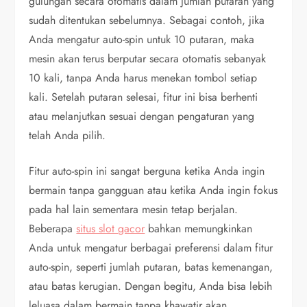
gulungan secara otomatis dalam jumlah putaran yang
sudah ditentukan sebelumnya. Sebagai contoh, jika
Anda mengatur auto-spin untuk 10 putaran, maka
mesin akan terus berputar secara otomatis sebanyak
10 kali, tanpa Anda harus menekan tombol setiap
kali. Setelah putaran selesai, fitur ini bisa berhenti
atau melanjutkan sesuai dengan pengaturan yang
telah Anda pilih.
Fitur auto-spin ini sangat berguna ketika Anda ingin
bermain tanpa gangguan atau ketika Anda ingin fokus
pada hal lain sementara mesin tetap berjalan.
Beberapa
situs slot gacor
bahkan memungkinkan
Anda untuk mengatur berbagai preferensi dalam fitur
auto-spin, seperti jumlah putaran, batas kemenangan,
atau batas kerugian. Dengan begitu, Anda bisa lebih
leluasa dalam bermain tanpa khawatir akan