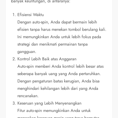
banyak keuntungan, di antaranya:
Efisiensi Waktu
Dengan auto-spin, Anda dapat bermain lebih
efisien tanpa harus menekan tombol berulang kali.
Ini memungkinkan Anda untuk lebih fokus pada
strategi dan menikmati permainan tanpa
gangguan.
Kontrol Lebih Baik atas Anggaran
Auto-spin memberi Anda kontrol lebih besar atas
seberapa banyak uang yang Anda pertaruhkan.
Dengan pengaturan batas kerugian, Anda bisa
menghindari kehilangan lebih dari yang Anda
rencanakan.
Keseruan yang Lebih Menyenangkan
Fitur auto-spin memungkinkan Anda untuk
merasakan keseruan mesin yang terus berputar