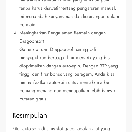
tanpa harus khawatir tentang pengaturan manual.
Ini menambah kenyamanan dan ketenangan dalam
bermain.
Meningkatkan Pengalaman Bermain dengan
Dragoonsoft
Game slot dari Dragoonsoft sering kali
menyuguhkan berbagai fitur menarik yang bisa
dioptimalkan dengan auto-spin. Dengan RTP yang
tinggi dan fitur bonus yang beragam, Anda bisa
memanfaatkan auto-spin untuk memaksimalkan
peluang menang dan mendapatkan lebih banyak
putaran gratis.
Kesimpulan
Fitur auto-spin di situs slot gacor adalah alat yang