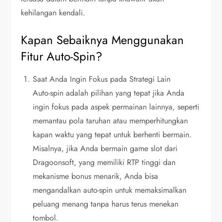
kehilangan kendali.
Kapan Sebaiknya Menggunakan
Fitur Auto-Spin?
Saat Anda Ingin Fokus pada Strategi Lain
Auto-spin adalah pilihan yang tepat jika Anda
ingin fokus pada aspek permainan lainnya, seperti
memantau pola taruhan atau memperhitungkan
kapan waktu yang tepat untuk berhenti bermain.
Misalnya, jika Anda bermain game slot dari
Dragoonsoft, yang memiliki RTP tinggi dan
mekanisme bonus menarik, Anda bisa
mengandalkan auto-spin untuk memaksimalkan
peluang menang tanpa harus terus menekan
tombol.