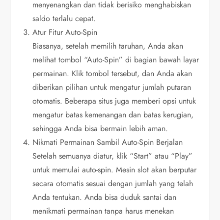
menyenangkan dan tidak berisiko menghabiskan
saldo terlalu cepat.
Atur Fitur Auto-Spin
Biasanya, setelah memilih taruhan, Anda akan
melihat tombol “Auto-Spin” di bagian bawah layar
permainan. Klik tombol tersebut, dan Anda akan
diberikan pilihan untuk mengatur jumlah putaran
otomatis. Beberapa situs juga memberi opsi untuk
mengatur batas kemenangan dan batas kerugian,
sehingga Anda bisa bermain lebih aman.
Nikmati Permainan Sambil Auto-Spin Berjalan
Setelah semuanya diatur, klik “Start” atau “Play”
untuk memulai auto-spin. Mesin slot akan berputar
secara otomatis sesuai dengan jumlah yang telah
Anda tentukan. Anda bisa duduk santai dan
menikmati permainan tanpa harus menekan