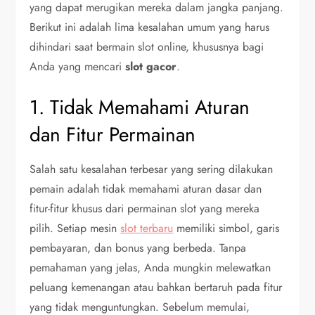
yang dapat merugikan mereka dalam jangka panjang.
Berikut ini adalah lima kesalahan umum yang harus
dihindari saat bermain slot online, khususnya bagi
Anda yang mencari
slot gacor
.
1. Tidak Memahami Aturan
dan Fitur Permainan
Salah satu kesalahan terbesar yang sering dilakukan
pemain adalah tidak memahami aturan dasar dan
fitur-fitur khusus dari permainan slot yang mereka
pilih.
Setiap mesin
slot terbaru
memiliki simbol, garis
pembayaran, dan bonus yang berbeda.
Tanpa
pemahaman yang jelas, Anda mungkin melewatkan
peluang kemenangan atau bahkan bertaruh pada fitur
yang tidak menguntungkan.
Sebelum memulai,