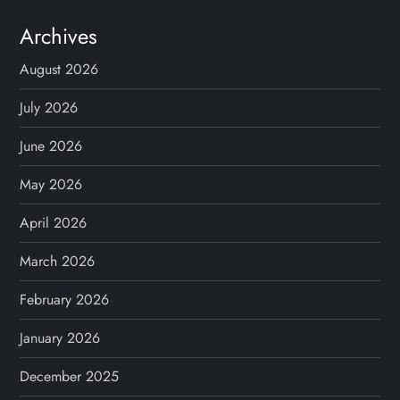
Archives
August 2026
July 2026
June 2026
May 2026
April 2026
March 2026
February 2026
January 2026
December 2025