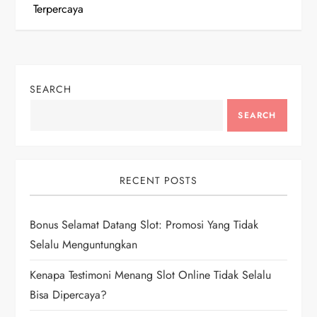
s
Terpercaya
t
n
SEARCH
a
SEARCH
v
i
RECENT POSTS
g
Bonus Selamat Datang Slot: Promosi Yang Tidak
a
Selalu Menguntungkan
t
Kenapa Testimoni Menang Slot Online Tidak Selalu
i
Bisa Dipercaya?