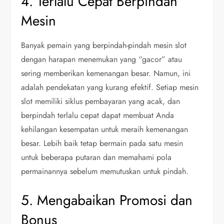
4. Terlalu Cepat Berpindah
Mesin
Banyak pemain yang berpindah-pindah mesin slot
dengan harapan menemukan yang “gacor” atau
sering memberikan kemenangan besar.
Namun, ini
adalah pendekatan yang kurang efektif.
Setiap mesin
slot memiliki siklus pembayaran yang acak, dan
berpindah terlalu cepat dapat membuat Anda
kehilangan kesempatan untuk meraih kemenangan
besar.
Lebih baik tetap bermain pada satu mesin
untuk beberapa putaran dan memahami pola
permainannya sebelum memutuskan untuk pindah.
5. Mengabaikan Promosi dan
Bonus