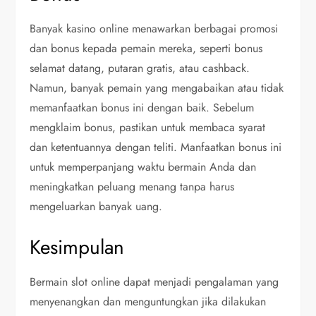
Banyak kasino online menawarkan berbagai promosi
dan bonus kepada pemain mereka, seperti bonus
selamat datang, putaran gratis, atau cashback.
Namun, banyak pemain yang mengabaikan atau tidak
memanfaatkan bonus ini dengan baik.
Sebelum
mengklaim bonus, pastikan untuk membaca syarat
dan ketentuannya dengan teliti.
Manfaatkan bonus ini
untuk memperpanjang waktu bermain Anda dan
meningkatkan peluang menang tanpa harus
mengeluarkan banyak uang.
Kesimpulan
Bermain slot online dapat menjadi pengalaman yang
menyenangkan dan menguntungkan jika dilakukan